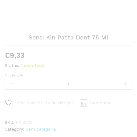
Sensi Kin Pasta Dent 75 Ml
€
9,33
Status:
1 em stock
Quatidade:
Sensi
Kin
Pasta
Dent
Adicionar à lista de desejos
Comparar
75
Ml
quantity
SKU:
6123232
Category:
Sem categoria