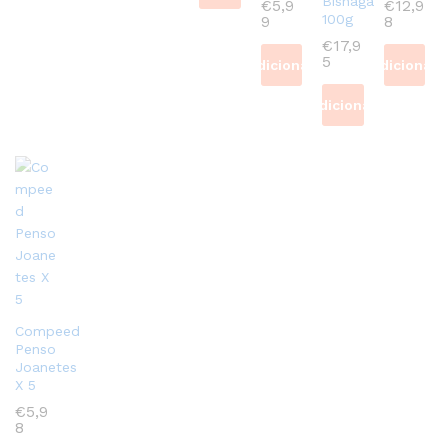
Bisnaga
€
5,9
€
12,9
100g
9
8
€
17,9
5
Adicionar
Adicionar
Adicionar
Compeed
Penso
Joanetes
X 5
€
5,9
8