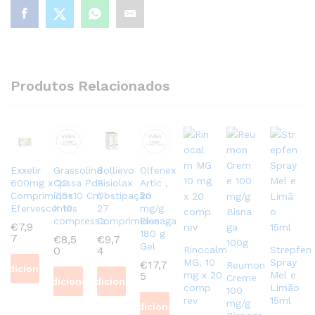
Produtos Relacionados
Exxelir
Grassolind
Sollievo
Olfenex
600mg x 20
Cpssa Pda
Fisiolax
Artic ,
Comprimidos
7,5×10 Cm
Obstipação
20
Efervescentes
X 10
27
mg/g
compressa
Comprimidos
Bisnaga
€
7,9
180 g
7
€
8,5
€
9,7
Gel
Rinocalm
Strepfen
0
4
MG, 10
Spray
€
17,7
Reumon
Adicionar
mg x 20
Mel e
5
Creme
Adicionar
Adicionar
comp
Limão
100
rev
15ml
mg/g
Adicionar