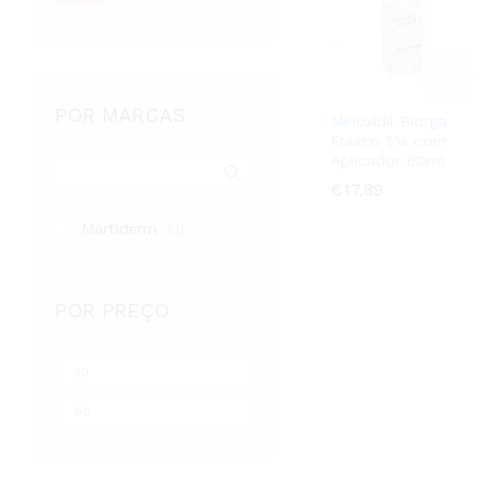
POR MARCAS
Minoxidil Biorga
Frasco 5% com
Aplicador 60ml
€
€
17,89
17,89
Martiderm
(1)
POR PREÇO
Preço
Preço
mínimo
máximo