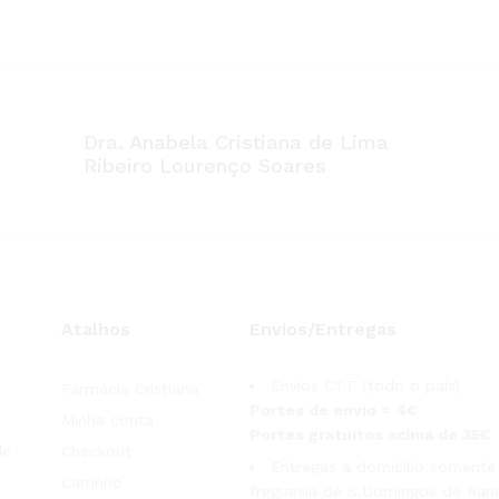
Dra. Anabela Cristiana de Lima
Ribeiro Lourenço Soares
Atalhos
Envios/Entregas
Envios CTT (todo o país)
Farmácia Cristiana
Portes de envio = 4€
Minha conta
Portes gratuitos acima de 35€
de
Checkout
Entregas a domicílio somente
Carrinho
freguesia de S.Domingos de Rana