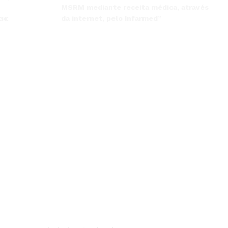
MSRM mediante receita médica, através
da internet, pelo Infarmed”
 3€