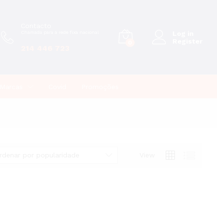
Contacto
Chamada para a rede fixa nacional
Log in
Register
0
214 446 723
Marcas
Covid
Promoções
rdenar por popularidade
View