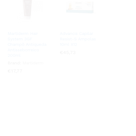
Martiderm Hair
Advancis Capilar
System 3GF
Resist-S Ampolas
Champô Antiqueda
10ml X12
Antisseborreico
€
€
45,73
45,73
200ml
Brand:
Martiderm
€
€
17,77
17,77