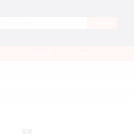
Pesquisar
 Oral
Saude Animal
Suplementos
Outros
O