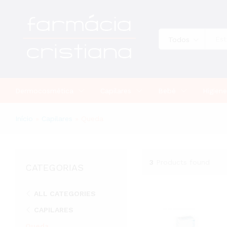
Todos
Dermocosmética
Capilares
Bebé
Higiene
Início
»
Capilares
»
Queda
3
Products found
CATEGORIAS
ALL CATEGORIES
CAPILARES
Queda