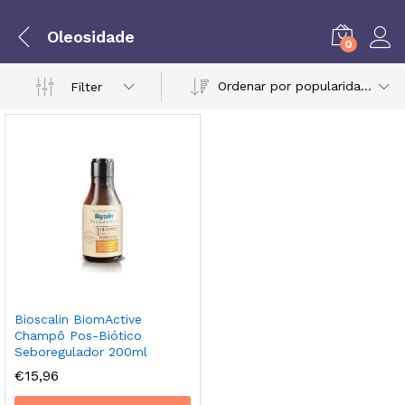
Oleosidade
0
Ordenar por popularidade
Filter
Bioscalin BiomActive
eço
eço
Champô Pos-Biótico
nimo
ximo
Seboregulador 200ml
€
15,96