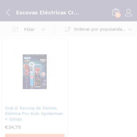
Escovas Eléctricas Criança
0
Ordenar por popularidade
Filter
Oral-B Escova de Dentes
Elétrica Pro Kids Spiderman
+ Estojo
eço
eço
€
34,79
nimo
ximo