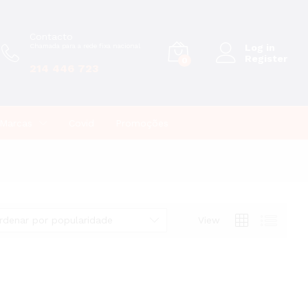
Contacto
Chamada para a rede fixa nacional
Log in
Register
0
214 446 723
Marcas
Covid
Promoções
rdenar por popularidade
View