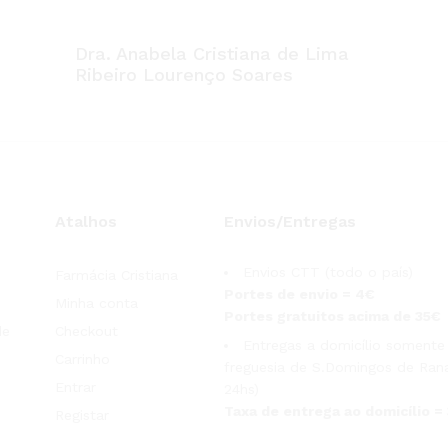
Dra. Anabela Cristiana de Lima
Ribeiro Lourenço Soares
Atalhos
Envios/Entregas
Envios CTT (todo o país)
Farmácia Cristiana
Portes de envio = 4€
Minha conta
Portes gratuitos acima de 35€
de
Checkout
Entregas a domicílio somente
Carrinho
freguesia de S.Domingos de Rana
Entrar
24hs)
Taxa de entrega ao domicílio =
Registar