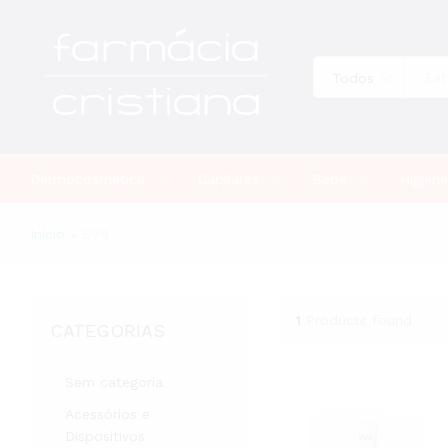
Todos
Dermocosmética
Capilares
Bebé
Higiene
Início
»
SVR
1
Products found
CATEGORIAS
Sem categoria
Acessórios e
Dispositivos