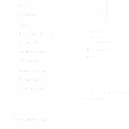
Bebé
Capilares
Covid
Creme de Olhos
Dermocosmética
SVR Topialyse
Palpebral 15ml
Higiene Oral
Brand:
SVR
Medicamentos
€
€
26,27
26,27
Ortopedia
Saude Animal
Sexualidade
Suplementos
Compre produtos
SVR
ao
problemática.
POR MARCAS