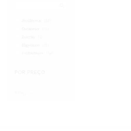
Bioderma
(59)
Curaprox
(10)
Ducray
(1)
Elgydium
(18)
Esthederm
(34)
Eucerin
(19)
GUM
(3)
POR PREÇO
Isdin
(7)
Lactacyd
(6)
Preço
Preço
Preço:
—
Martiderm
(27)
mínimo
máximo
Saforelle
(3)
SVR
(1)
Uriage
(4)