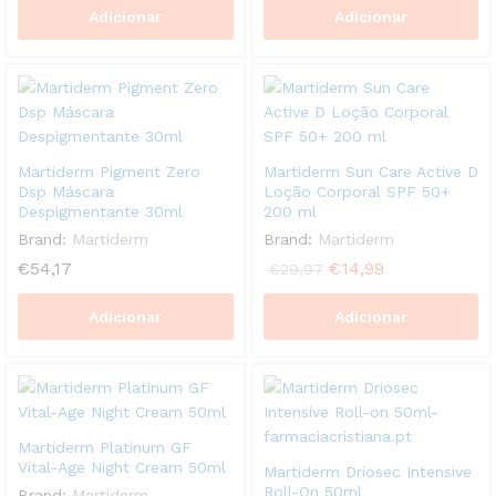
Adicionar
Adicionar
Martiderm Pigment Zero
Martiderm Sun Care Active D
Dsp Máscara
Loção Corporal SPF 50+
Despigmentante 30ml
200 ml
Brand:
Martiderm
Brand:
Martiderm
€
54,17
€
14,99
€
29,97
Adicionar
Adicionar
Martiderm Platinum GF
Vital-Age Night Cream 50ml
Martiderm Driosec Intensive
Roll-On 50ml
Brand:
Martiderm