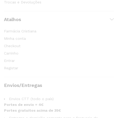
Trocas e Devoluções
Atalhos
Farmácia Cristiana
Minha conta
Checkout
Carrinho
Entrar
Registar
Envios/Entregas
Envios CTT (todo o país)
Portes de envio = 4€
Portes gratuitos acima de 35€
Entregas a domicílio somente para a freguesia de