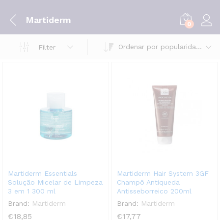
Martiderm
0
Ordenar por popularidade
Filter
Martiderm Essentials
Martiderm Hair System 3GF
Solução Micelar de Limpeza
Champô Antiqueda
3 em 1 300 ml
Antisseborreico 200ml
Brand:
Martiderm
Brand:
Martiderm
€
18,85
€
17,77