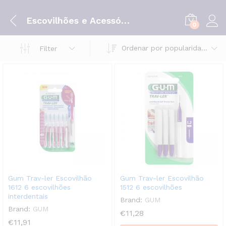
Escovilhões e Acessórios
0
Ordenar por popularidade
Filter
Gum Trav-ler Escovilhão
Gum Trav-ler Escovilhão
1612 6 escovilhões
1512 6 escovilhões
interdentais
Brand:
GUM
Brand:
GUM
€
11,28
€
11,91