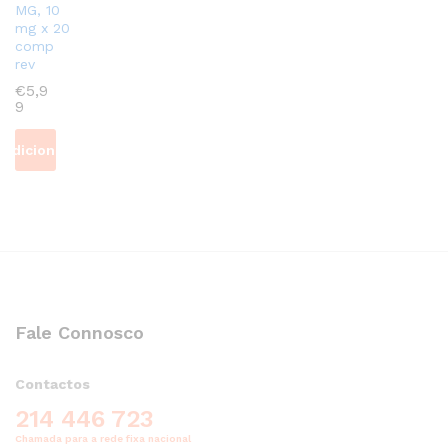
MG, 10
mg x 20
comp
rev
€
5,9
9
Adicionar
Fale Connosco
Contactos
214 446 723
Chamada para a rede fixa nacional