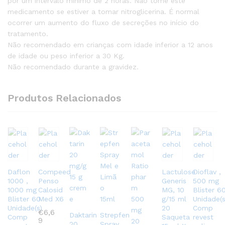
por um intervalo mínimo de 2 horas. Não tome este
medicamento se estiver a tomar nitroglicerina. É normal
ocorrer um aumento do fluxo de secreções no início do
tratamento.
Não recomendado em crianças com idade inferior a 12 anos
de idade ou peso inferior a 30 Kg.
Não recomendado durante a gravidez.
Produtos Relacionados
Daflon
Compeed
Lactulose
Dioflav ,
1000 ,
Penso
Generis
500 mg
1000 mg
Calosid
MG, 10
Blister 6
Blister 60
Med X6
g/15 ml
Unidade(s
Unidade(s)
20
Comp
€
6,6
Daktarin
Strepfen
Comp
Saqueta
revest
9
20
Spray