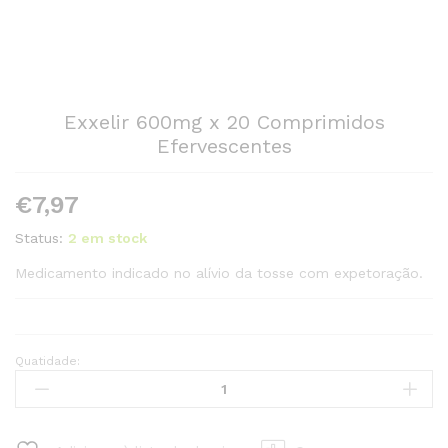
Exxelir 600mg x 20 Comprimidos
Efervescentes
€
7,97
Status:
2 em stock
Medicamento indicado no alívio da tosse com expetoração.
Quatidade:
Exxelir
600mg
x
20