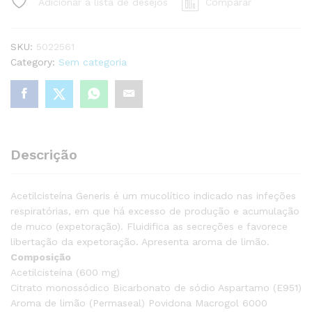
Adicionar à lista de desejos
Comparar
Comprimidos
Efervescentes
quantity
SKU:
5022561
Category:
Sem categoria
Descrição
Acetilcisteína Generis é um mucolítico indicado nas infeções
respiratórias, em que há excesso de produção e acumulação
de muco (expetoração). Fluidifica as secreções e favorece
libertação da expetoração. Apresenta aroma de limão.
Composição
Acetilcisteína (600 mg)
Citrato monossódico Bicarbonato de sódio Aspartamo (E951)
Aroma de limão (Permaseal) Povidona Macrogol 6000