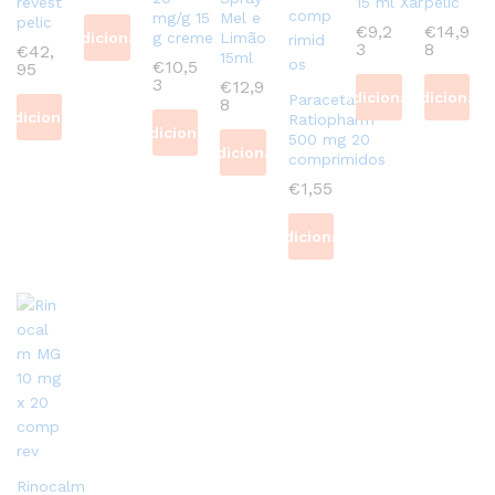
revest
15 ml Xar
pelic
mg/g 15
Mel e
pelic
€
9,2
€
14,9
Adicionar
g creme
Limão
3
8
€
42,
15ml
€
10,5
95
3
€
12,9
Adicionar
Adicionar
Paracetamol
8
Adicionar
Ratiopharm
Adicionar
500 mg 20
Adicionar
comprimidos
€
1,55
Adicionar
Rinocalm