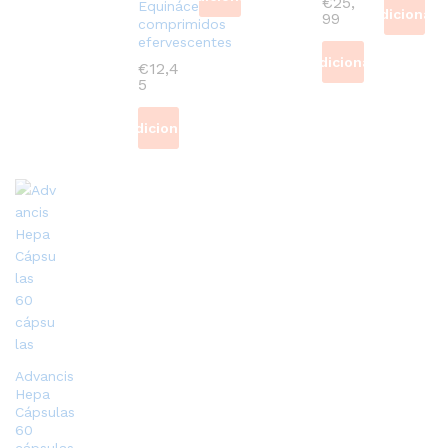
€
25,
Equinácea 12
Adicionar
99
comprimidos
efervescentes
Adicionar
€
12,4
5
Adicionar
Advancis
Hepa
Cápsulas
60
cápsulas