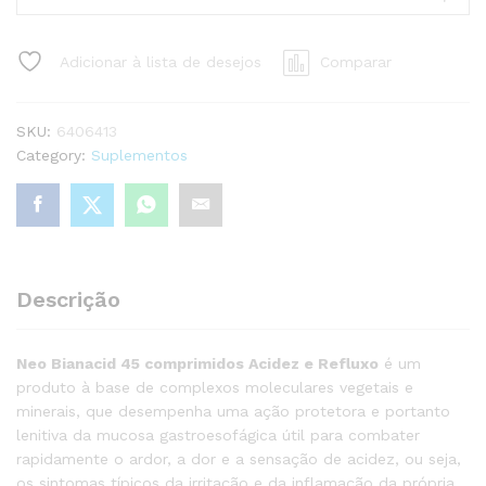
45
comprimidos
Adicionar à lista de desejos
Comparar
quantity
SKU:
6406413
Category:
Suplementos
Descrição
Neo Bianacid 45 comprimidos Acidez e Refluxo
é um
produto à base de complexos moleculares vegetais e
minerais, que desempenha uma ação protetora e portanto
lenitiva da mucosa gastroesofágica útil para combater
rapidamente o ardor, a dor e a sensação de acidez, ou seja,
os sintomas típicos da irritação e da inflamação da própria