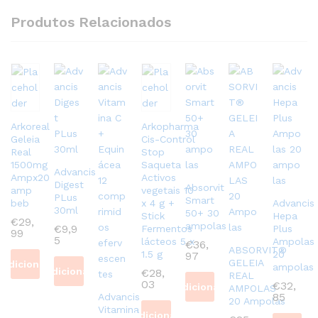
Produtos Relacionados
Arkoreal
Arkopharma
Geleia
Cis-Control
Real
Stop
1500mg
Saqueta
Advancis
Ampx20
Activos
Digest
Absorvit
amp
vegetais 10
PLus
Smart
beb
x 4 g +
Advancis
30ml
50+ 30
Stick
Hepa
€
29,
ampolas
€
9,9
Fermentos
Plus
99
5
lácteos 5 x
Ampolas
€
36,
ABSORVIT®
1.5 g
20
97
GELEIA
Adicionar
ampolas
Adicionar
€
28,
REAL
03
€
32,
Adicionar
AMPOLAS
85
Advancis
20 Ampolas
Vitamina C +
Adicionar