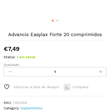
Advancis Easylax Forte 20 comprimidos
€
7,49
Status:
1 em stock
Quatidade:
Advancis
Easylax
Forte
20
Adicionar à lista de desejos
Comparar
comprimidos
quantity
SKU:
7383356
Category:
Suplementos