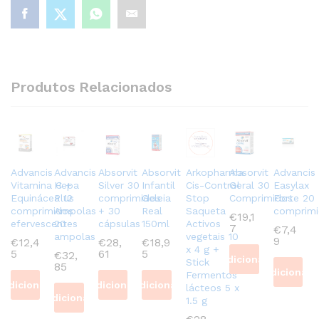
Produtos Relacionados
Advancis
Advancis
Absorvit
Absorvit
Arkopharma
Absorvit
Advancis
Vitamina C +
Hepa
Silver 30
Infantil
Cis-Control
Geral 30
Easylax
Equinácea 12
Plus
comprimidos
Geleia
Stop
Comprimidos
Forte 20
comprimidos
Ampolas
+ 30
Real
Saqueta
comprimi
€
19,1
efervescentes
20
cápsulas
150ml
Activos
7
€
7,4
ampolas
vegetais 10
9
€
12,4
€
28,
€
18,9
x 4 g +
5
61
5
€
32,
Adicionar
Stick
85
Adicionar
Fermentos
Adicionar
Adicionar
Adicionar
lácteos 5 x
Adicionar
1.5 g