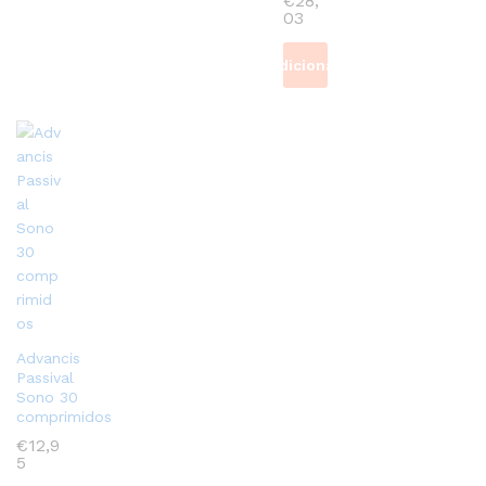
€
28,
03
Adicionar
Advancis
Passival
Sono 30
comprimidos
€
12,9
5