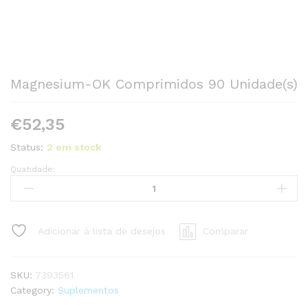
Magnesium-OK Comprimidos 90 Unidade(s)
€
52,35
Status:
2 em stock
Quatidade:
Magnesium-
OK
Comprimidos
90
Adicionar à lista de desejos
Comparar
Unidade(s)
quantity
SKU:
7393561
Category:
Suplementos