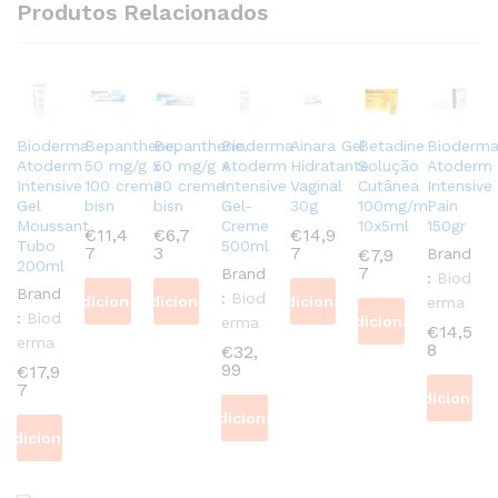
Produtos Relacionados
Bioderma
Bepanthene,
Bepanthene,
Bioderma
Ainara Gel
Betadine
Bioderm
Atoderm
50 mg/g x
50 mg/g x
Atoderm
Hidratante
Solução
Atoderm
Intensive
100 creme
30 creme
Intensive
Vaginal
Cutânea
Intensive
Gel
bisn
bisn
Gel-
30g
100mg/ml
Pain
Moussant
Creme
10x5ml
150gr
€
11,4
€
6,7
€
14,9
Tubo
500ml
7
3
7
€
7,9
Brand
200ml
7
Brand
:
Biod
Brand
:
Biod
Adicionar
Adicionar
Adicionar
erma
:
Biod
Adicionar
erma
€
14,5
erma
8
€
32,
99
€
17,9
7
Adicionar
Adicionar
Adicionar