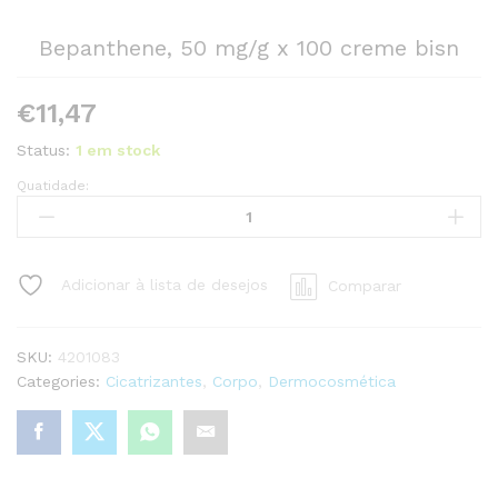
Bepanthene, 50 mg/g x 100 creme bisn
€
11,47
Status:
1 em stock
Quatidade:
Bepanthene,
50
mg/g
x
Adicionar à lista de desejos
Comparar
100
creme
bisn
SKU:
4201083
quantity
Categories:
Cicatrizantes
,
Corpo
,
Dermocosmética