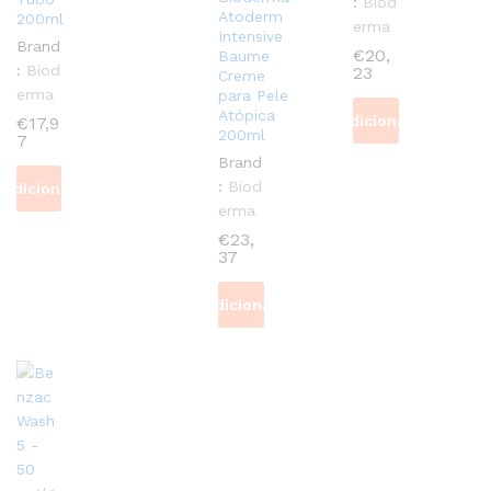
:
Biod
Atoderm
200ml
erma
Intensive
Brand
€
20,
Baume
:
Biod
23
Creme
erma
para Pele
Atópica
Adicionar
€
17,9
200ml
7
Brand
:
Biod
Adicionar
erma
€
23,
37
Adicionar