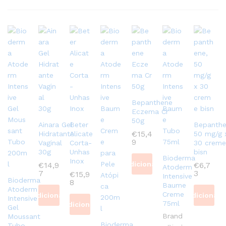
Bepanthene
Eczema Cr
50g
Ainara Gel
Beter
Bepanthe
€
15,4
Hidratante
Alicate
50 mg/g 
9
Vaginal
Corta-
30 creme
30g
Unhas
bisn
Bioderma
Inox
Adicionar
€
14,9
€
6,7
Atoderm
7
3
€
15,9
Intensive
Bioderma
8
Baume
Atoderm
Creme
Adicionar
Adicionar
Intensive
75ml
Adicionar
Gel
Brand
Moussant
Bioderma
Tubo