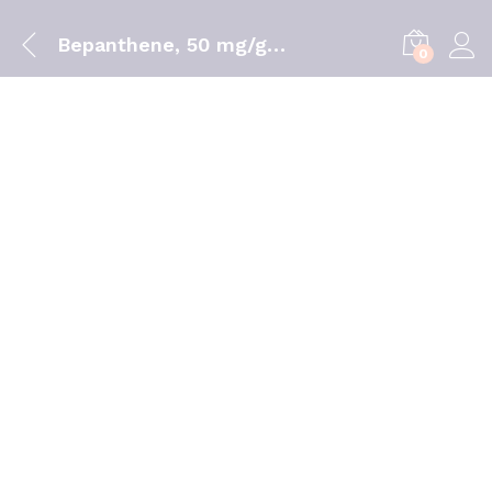
Bepanthene, 50 mg/g x 100 creme bisn
0