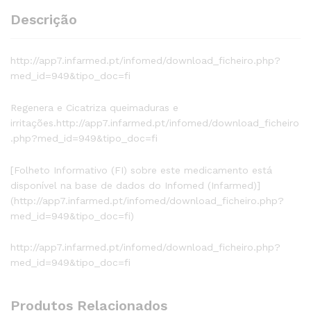
Descrição
http://app7.infarmed.pt/infomed/download_ficheiro.php?
med_id=949&tipo_doc=fi
Regenera e Cicatriza queimaduras e
irritações.http://app7.infarmed.pt/infomed/download_ficheiro
.php?med_id=949&tipo_doc=fi
[Folheto Informativo (FI) sobre este medicamento está
disponível na base de dados do Infomed (Infarmed)]
(http://app7.infarmed.pt/infomed/download_ficheiro.php?
med_id=949&tipo_doc=fi)
http://app7.infarmed.pt/infomed/download_ficheiro.php?
med_id=949&tipo_doc=fi
Produtos Relacionados