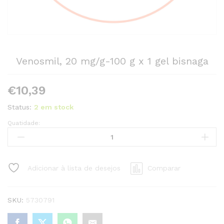
Venosmil, 20 mg/g-100 g x 1 gel bisnaga
€
10,39
Status:
2 em stock
Quatidade:
Venosmil,
20
mg/g-
100
Adicionar à lista de desejos
Comparar
g
x
1
SKU:
5730791
gel
bisnaga