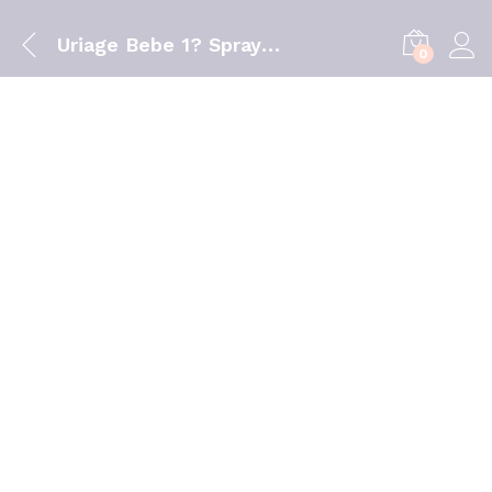
Uriage Bebe 1? Spray Reparad 100Ml
0