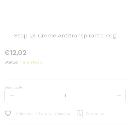
Stop 24 Creme Antitranspirante 40g
€
12,02
Status:
1 em stock
.
Quatidade:
Stop
24
Creme
Antitranspirante
Adicionar à lista de desejos
Comparar
40g
quantity