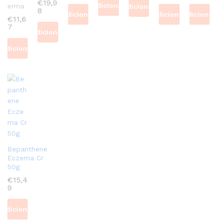
€
19,9
Adicionar
erma
Adicionar
8
Adicionar
Adicionar
Adicionar
€
11,6
7
Adicionar
Adicionar
Bepanthene
Eczema Cr
50g
€
15,4
9
Adicionar