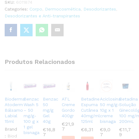
SKU:
6011874
Categories:
Corpo
,
Dermocosmética
,
Desodorizantes
,
Desodorizantes e Anti-transpirantes
Produtos Relacionados
Bioderma
Benzac
Benzac
ATL
Betadine
Aciclosina
Betadina
Atoderm
Wash 5
50
Creme
Espuma
50 mg/g-
Solução
Bálsamo
– 50
mg/g
Gordo
Cutânea
10g x 1
Ginecoló
Labial
mg/g-
Gel
400gr
40mg/ml
creme
100 mg/
15ml
100 g x
40g
125ml
bisnaga
200mL
€
21,9
1 gel
7
Brand
€
16,8
€
6,31
€
9,0
€
11,7
bisnaga
7
7
9
:
Biod