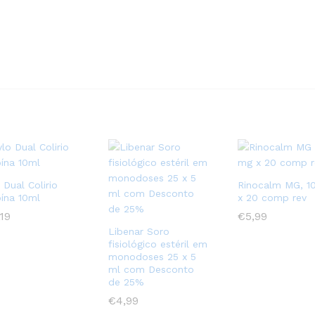
 Dual Colirio
Rinocalm MG, 1
ína 10ml
x 20 comp rev
,19
,19
€
€
5,99
5,99
Libenar Soro
fisiológico estéril em
monodoses 25 x 5
ml com Desconto
de 25%
€
€
4,99
4,99