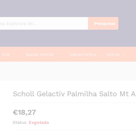
lt X2
Pesquisar
 Oral
Saude Animal
Suplementos
Outros
Scholl Gelactiv Palmilha Salto Mt A
€
18,27
Status:
Esgotado