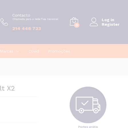
€
18,27
Contacto
Chamada para a rede fixa nacional
Log in
Register
0
214 446 723
Marcas
Covid
Promoções
lt X2