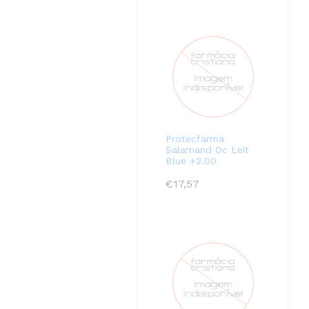
Protecfarma
Salamand Oc Leit
Blue +2.00
€
17,57