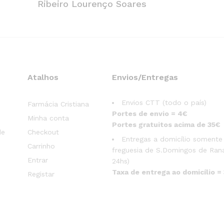
Ribeiro Lourenço Soares
Atalhos
Envios/Entregas
Envios CTT (todo o país)
Farmácia Cristiana
Portes de envio = 4€
Minha conta
Portes gratuitos acima de 35€
de
Checkout
Entregas a domicílio somente
Carrinho
freguesia de S.Domingos de Rana
Entrar
24hs)
Taxa de entrega ao domicílio =
Registar