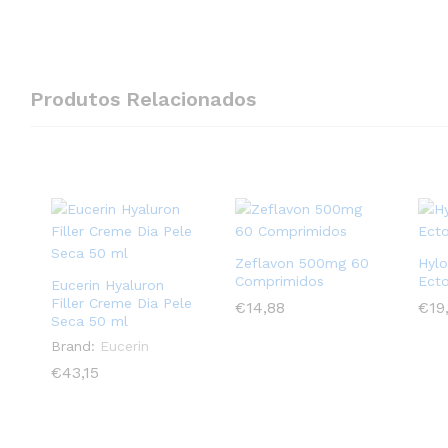
Produtos Relacionados
Zeflavon 500mg 60
Hylo
Comprimidos
Ecto
Eucerin Hyaluron
Filler Creme Dia Pele
€
€
14,88
14,88
€
€
19
19
Seca 50 ml
Brand:
Eucerin
€
€
43,15
43,15