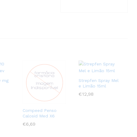
0 mg
Strepfen Spray Mel
e Limão 15ml
€
€
12,98
12,98
Compeed Penso
Calosid Med X6
€
€
6,69
6,69