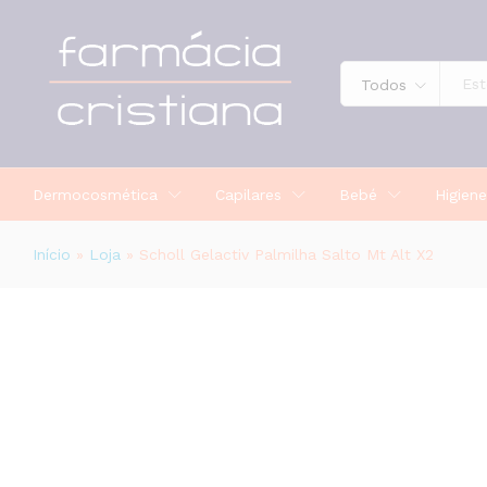
Scholl Gelactiv Palmilha Salto Mt A
Todos
Dermocosmética
Capilares
Bebé
Higiene
Início
»
Loja
»
Scholl Gelactiv Palmilha Salto Mt Alt X2