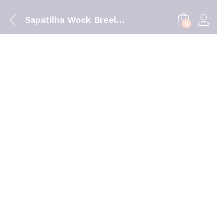
Sapatilha Wock Breelite cor 25 tam 37
0