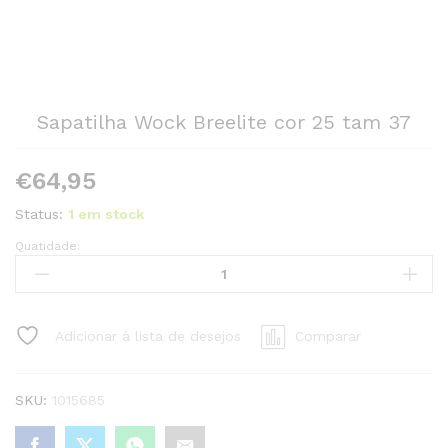
Sapatilha Wock Breelite cor 25 tam 37
€
64,95
Status:
1 em stock
Quatidade:
Sapatilha
Wock
Breelite
cor
Adicionar à lista de desejos
Comparar
25
tam
37
SKU:
1015685
quantity