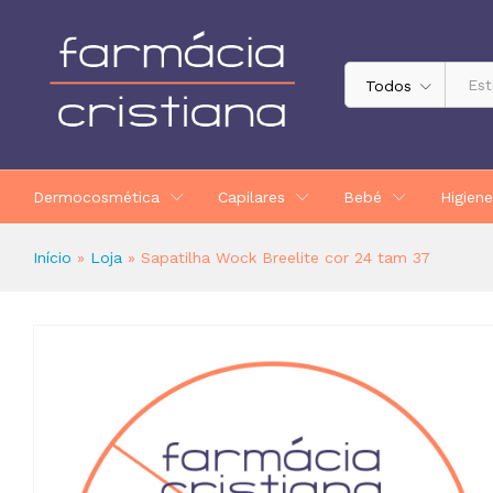
Sapatilha Wock Breelite cor 24 tam
Todos
Dermocosmética
Capilares
Bebé
Higiene
Início
»
Loja
»
Sapatilha Wock Breelite cor 24 tam 37