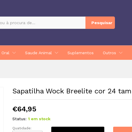
 37
Pesquisar
 Oral
Saude Animal
Suplementos
Outros
Sapatilha Wock Breelite cor 24 tam
€
64,95
Status:
1 em stock
Quatidade:
Sapatilha