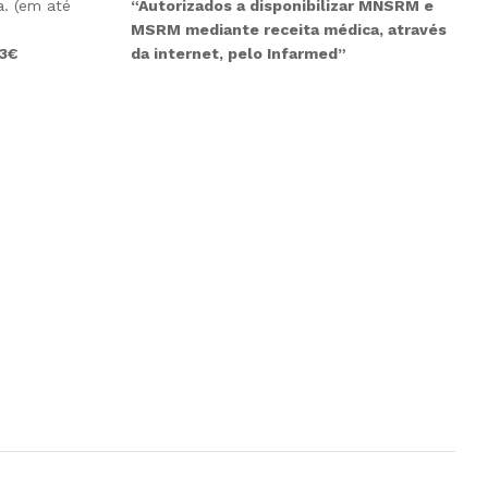
“Autorizados a disponibilizar MNSRM e
. (em até
MSRM mediante receita médica, através
da internet, pelo Infarmed”
 3€