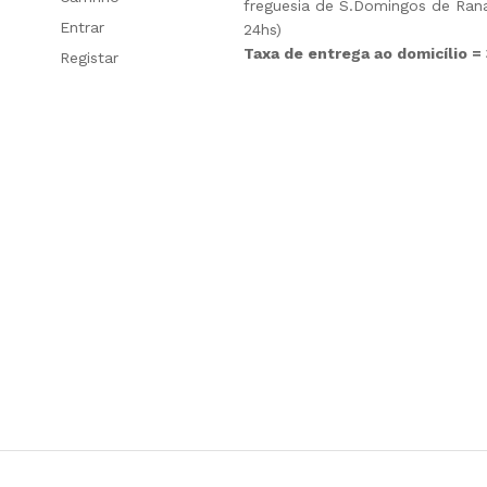
freguesia de S.Domingos de Rana
Entrar
24hs)
Taxa de entrega ao domicílio =
Registar