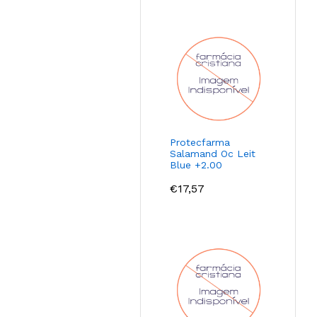
Protecfarma
Salamand Oc Leit
Blue +2.00
€
17,57