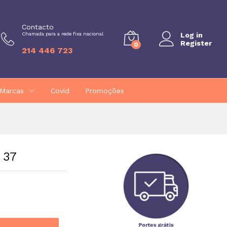
€
64,95
Adicionar
Contacto
Chamada para a rede fixa nacional
Log in
Register
0
214 446 723
Marcas
Covid
Promoções
 37