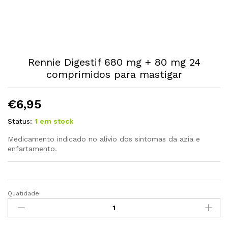
Rennie Digestif 680 mg + 80 mg 24
comprimidos para mastigar
€
6,95
Status:
1 em stock
Medicamento indicado no alívio dos sintomas da azia e
enfartamento.
Quatidade:
Rennie
Digestif
680