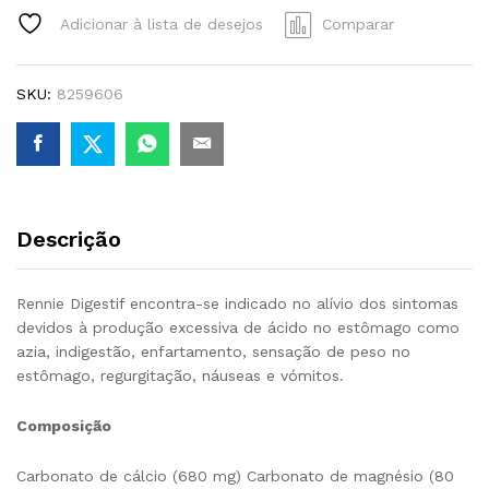
mg
Adicionar à lista de desejos
Comparar
+
80
mg
SKU:
8259606
24
comprimidos
para
mastigar
quantity
Descrição
Rennie Digestif encontra-se indicado no alívio dos sintomas
devidos à produção excessiva de ácido no estômago como
azia, indigestão, enfartamento, sensação de peso no
estômago, regurgitação, náuseas e vómitos.
Composição
Carbonato de cálcio (680 mg) Carbonato de magnésio (80