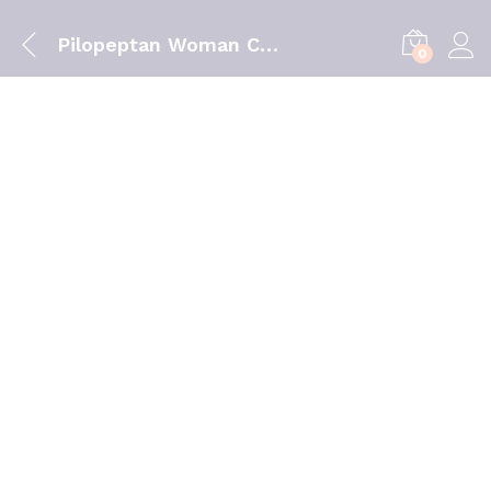
Pilopeptan Woman Comp Queda Cab X30 comps
0