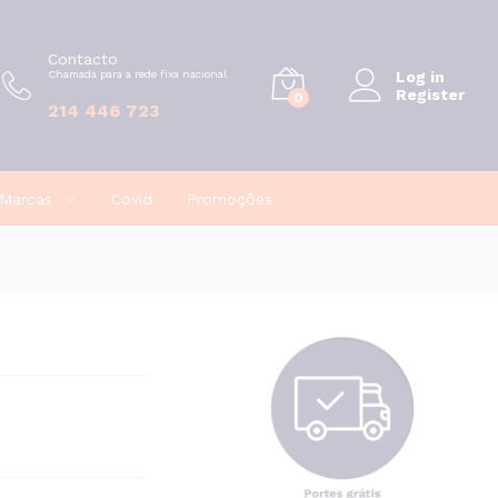
€
0,20
Contacto
Chamada para a rede fixa nacional
Log in
Register
0
214 446 723
Marcas
Covid
Promoções