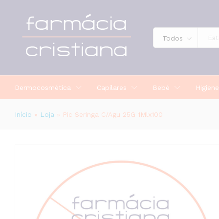
Pic Seringa C/Agu 25G 1Mlx100
Todos
Dermocosmética
Capilares
Bebé
Higiene
Início
»
Loja
»
Pic Seringa C/Agu 25G 1Mlx100