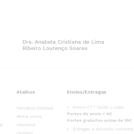
Dra. Anabela Cristiana de Lima
Ribeiro Lourenço Soares
Atalhos
Envios/Entregas
Envios CTT (todo o país)
Farmácia Cristiana
Portes de envio = 4€
Minha conta
Portes gratuitos acima de 35€
de
Checkout
Entregas a domicílio somente
Carrinho