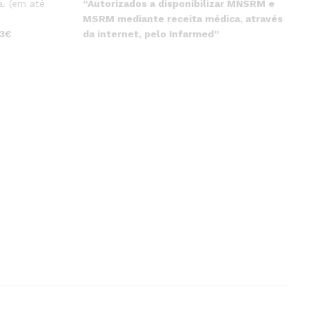
“Autorizados a disponibilizar MNSRM e
. (em até
MSRM mediante receita médica, através
da internet, pelo Infarmed”
 3€