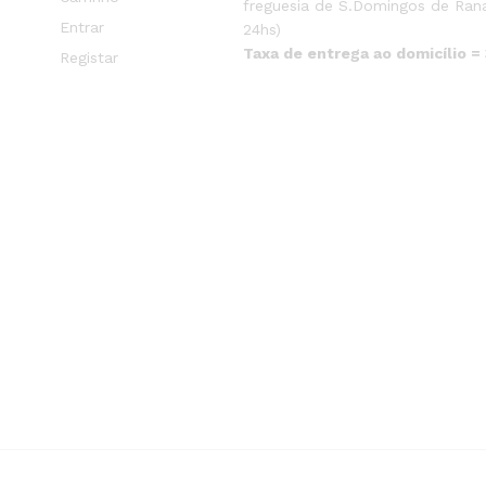
freguesia de S.Domingos de Rana
Entrar
24hs)
Taxa de entrega ao domicílio =
Registar