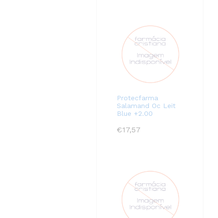
Protecfarma
Salamand Oc Leit
Blue +2.00
€
17,57