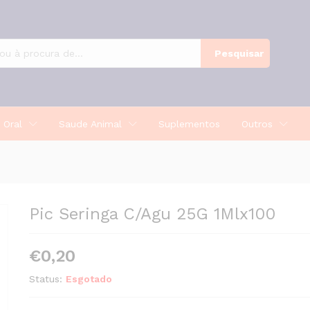
Pesquisar
 Oral
Saude Animal
Suplementos
Outros
Pic Seringa C/Agu 25G 1Mlx100
€
0,20
Status:
Esgotado