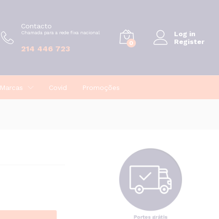
€
12,99
Adicionar
Contacto
Chamada para a rede fixa nacional
Log in
Register
0
214 446 723
Marcas
Covid
Promoções