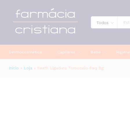
Peeth Ligadura Tornozelo Peq Bg
Todos
Dermocosmética
Capilares
Bebé
Higiene
Início
»
Loja
»
Peeth Ligadura Tornozelo Peq Bg