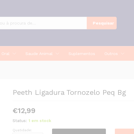
Pesquisar
 Oral
Saude Animal
Suplementos
Outros
Peeth Ligadura Tornozelo Peq Bg
€
12,99
Status:
1 em stock
Quatidade:
Peeth