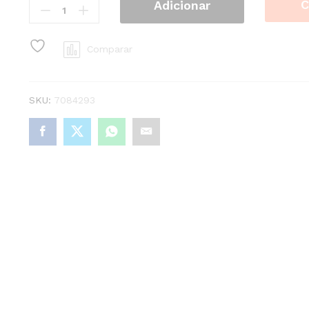
C
Adicionar
Ligadura
Tornozelo
Peq
Comparar
Bg
quantity
SKU:
7084293