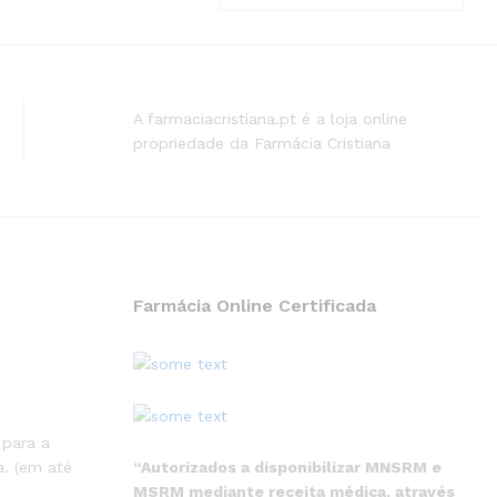
A farmaciacristiana.pt é a loja online
propriedade da Farmácia Cristiana
Farmácia Online Certificada
 para a
“Autorizados a disponibilizar MNSRM e
. (em até
MSRM mediante receita médica, através