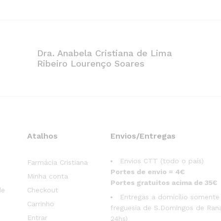
Dra. Anabela Cristiana de Lima
Ribeiro Lourenço Soares
Atalhos
Envios/Entregas
Envios CTT (todo o país)
Farmácia Cristiana
Portes de envio = 4€
Minha conta
Portes gratuitos acima de 35€
de
Checkout
Entregas a domicílio somente
Carrinho
freguesia de S.Domingos de Rana
Entrar
24hs)