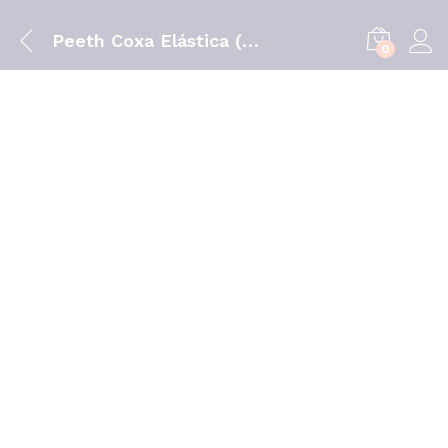
Peeth Coxa Elástica (Ref. 470) _ Tam. 5
0