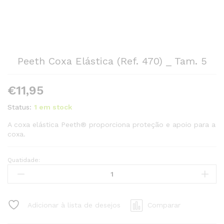
Peeth Coxa Elástica (Ref. 470) _ Tam. 5
€
11,95
Status:
1 em stock
A coxa elástica Peeth® proporciona proteção e apoio para a
coxa.
Quatidade:
Peeth
Coxa
Elástica
(Ref.
Adicionar à lista de desejos
Comparar
470)
_