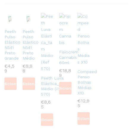
Peeth
Peeth
Pulso
Pulso
Elástico
Elástico
N541
N541
Fisiocrem
Preto
Preto
Cannabis
Grande
Médio
60ml
€
4,5
€
9,9
€
18,8
9
8
Compeed
9
Penso
Peeth Luva
Bolhas
Elástica_tam
Adicionar
Adicionar
Médias
Adicionar
Médio (Ref
X10
570)
€
12,9
€
8,6
5
5
Adicionar
Adicionar