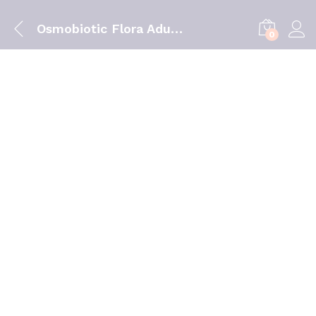
Osmobiotic Flora Adulto Po Saq X12
0