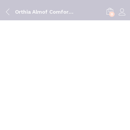
Orthia Almof Comfort Viscoelas M
0