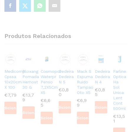
Produtos Relacionados
Medicomp
Bloxang
Cosmopor
Dedeira
Mack S
Dedeira
Farline
Cpssa
Pomada
Waterpr
Dedeira
Espuma
Dedeira
Optica
10x20cm
Hemost
Penso
N 5
Ruido
N 4
Ha
X 100
30 G
7,2X5Cm
Tampao
Sol
€
0,8
€
0,8
X5
Oto X5
Unica
0
5
€
7,79
€
13,7
Lent
9
€
6,6
€
6,9
Cont
5
9
Adicionar
Adicionar
Adicionar
500ml
Adicionar
€
13,5
Adicionar
Adicionar
1