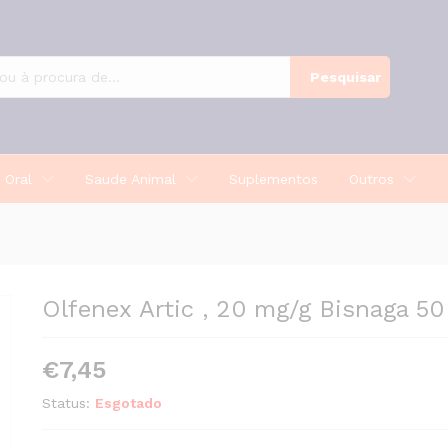
g Gel
Pesquisar
 Oral
Saude Animal
Suplementos
Outros
Olfenex Artic , 20 mg/g Bisnaga 50
€
7,45
Status:
Esgotado