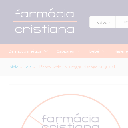
Olfenex Artic , 20 mg/g Bisnaga 50 
Todos
Dermocosmética
Capilares
Bebé
Higiene
Início
»
Loja
»
Olfenex Artic , 20 mg/g Bisnaga 50 g Gel