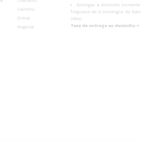
de
Checkout
Entregas a domicílio somente
Carrinho
freguesia de S.Domingos de Rana
Entrar
24hs)
Taxa de entrega ao domicílio =
Registar