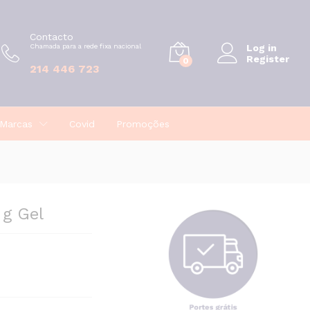
€
7,45
Contacto
Chamada para a rede fixa nacional
Log in
Register
0
214 446 723
Marcas
Covid
Promoções
 g Gel