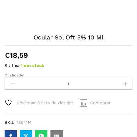
Ocular Sol Oft 5% 10 Ml
€
18,59
Status:
1 em stock
Quatidade:
Ocular
Sol
Oft
5%
Adicionar à lista de desejos
Comparar
10
Ml
quantity
SKU:
7394114