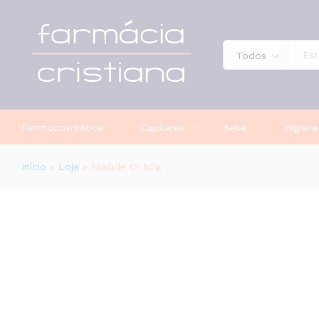
Niacide Cr 50g
Todos
Dermocosmética
Capilares
Bebé
Higiene
Início
»
Loja
»
Niacide Cr 50g