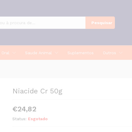
Pesquisar
 Oral
Saude Animal
Suplementos
Outros
Niacide Cr 50g
€
24,82
Status:
Esgotado