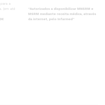
 para a
“Autorizados a disponibilizar MNSRM e
. (em até
MSRM mediante receita médica, através
da internet, pelo Infarmed”
 3€