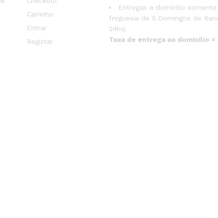
de
Checkout
Entregas a domicílio somente
Carrinho
freguesia de S.Domingos de Rana
Entrar
24hs)
Taxa de entrega ao domicílio =
Registar