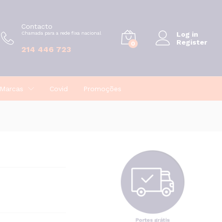
€
24,82
Contacto
Chamada para a rede fixa nacional
Log in
Register
0
214 446 723
Marcas
Covid
Promoções