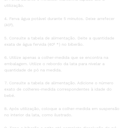
utilização.
4. Ferva água potável durante 5 minutos. Deixe arrefecer
(40º).
5. Consulte a tabela de alimentação. Deite a quantidade
exata de água fervida (40º *) no biberão.
6. Utilize apenas a colher-medida que se encontra na
embalagem. Utilize o rebordo da lata para nivelar a
quantidade de pó na medida.
7. Consulte a tabela de alimentação. Adicione o número
exato de colheres-medida correspondentes à idade do
bebé.
8. Após utilização, coloque a colher-medida em suspensão
no interior da lata, como ilustrado.
9. Tape o biberão e agite até completa dissolução do pó.