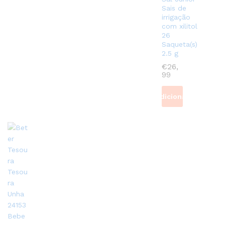
Sais de
irrigação
com xilitol
26
Saqueta(s)
2.5 g
€
26,
99
Adicionar