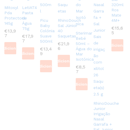
320ml
Mitosyl
LetiAT4
Ros
Pda
Pasta
Mate
Protectora
de
Picu
RhinoDouch
4M+
145g
Água
Baby
Sal Júnior
€
15,6
75g
€
13,9
Colónia
40
5
Sterimar
7
€
17,9
Suave
Saquetas
Bebé
7
500ml
€
21,9
50ml –
Adicionar
6
Adicionar
€
13,4
Água do
9
Adicionar
Mar
Isotónica
Adicionar
Adicionar
€
8,5
7
Adicionar
RhinoDouche
Junior
Irrigação
Nasal
Garrafa +
Sal Junior