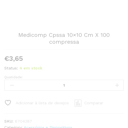
Medicomp Cpssa 10×10 Cm X 100
compressa
€
3,65
Status:
4 em stock
Quatidade:
Medicomp
Cpssa
10x10
Cm
Adicionar à lista de desejos
Comparar
X
100
compressa
SKU:
6704387
quantity
Category:
Acessórios e Dispositivos