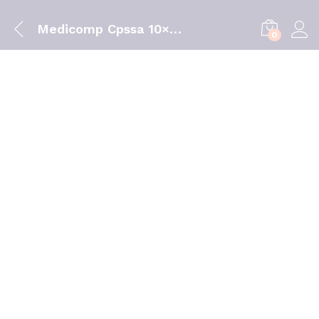
Medicomp Cpssa 10×10 Cm X 100 compressa
0