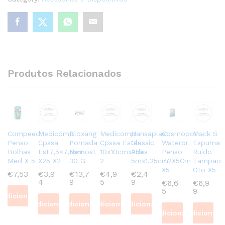
Produtos Relacionados
Compeed
Medicomp
Bloxang
Medicomp
Hansaplast
Cosmopor
Mack S
Penso
Cpssa
Pomada
Cpssa Ester
Classic
Waterpr
Espuma
Bolhas
Est7,5×7,5cm
Hemost
10x10cmx25x
Ades
Penso
Ruido
Med X 5
X25 X2
30 G
2
5mx1,25cm
7,2X5Cm
Tampao
X5
Oto X5
€
7,53
€
3,9
€
13,7
€
4,9
€
2,4
4
9
5
9
€
6,6
€
6,9
5
9
Adicionar
Adicionar
Adicionar
Adicionar
Adicionar
Adicionar
Adicionar