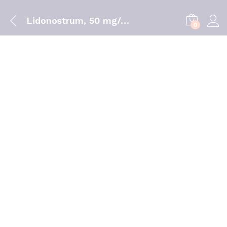
Lidonostrum, 50 mg/g-35 g x 1 pda
0