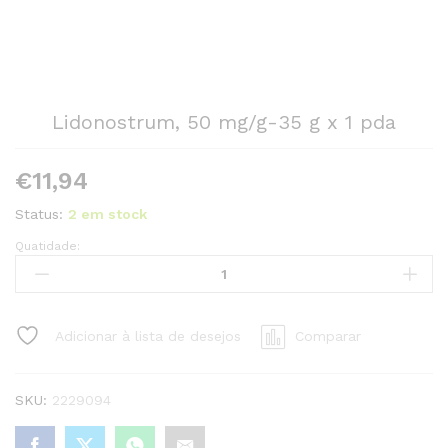
Lidonostrum, 50 mg/g-35 g x 1 pda
€
11,94
Status:
2 em stock
Quatidade:
Lidonostrum,
50
mg/g-
35
Adicionar à lista de desejos
Comparar
g
x
1
SKU:
2229094
pda
quantity