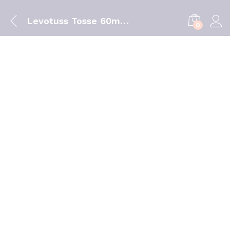
Levotuss Tosse 60mg 20 Comprimidos
0