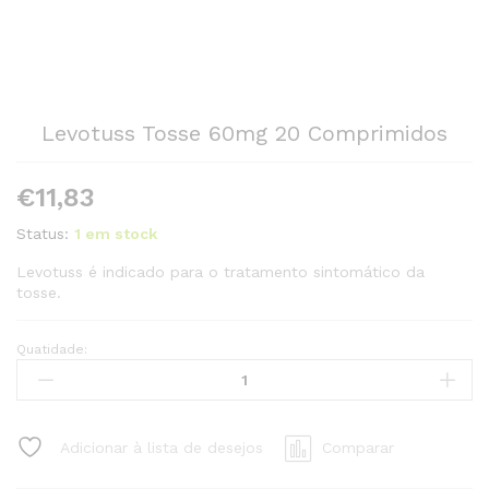
Levotuss Tosse 60mg 20 Comprimidos
€
11,83
Status:
1 em stock
Levotuss é indicado para o tratamento sintomático da
tosse.
Quatidade:
Levotuss
Tosse
60mg
20
Adicionar à lista de desejos
Comparar
Comprimidos
quantity