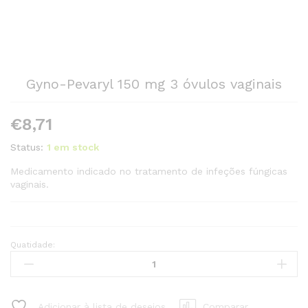
Gyno-Pevaryl 150 mg 3 óvulos vaginais
€
8,71
Status:
1 em stock
Medicamento indicado no tratamento de infeções fúngicas
vaginais.
Quatidade:
Gyno-
Pevaryl
150
mg
Adicionar à lista de desejos
Comparar