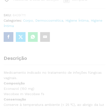
3
óvulos
vaginais
SKU:
8439711
quantity
Categories:
Corpo
,
Dermocosmética
,
Higiene Íntima
,
Higiene
Íntima
Descrição
Medicamento indicado no tratamento de infeções fúngicas
vaginais.
Composição
Econazol (150 mg)
Wecobee m Wecobee fs
Conservação
Conserve à temperatura ambiente (< 25 ºC), ao abrigo da luz