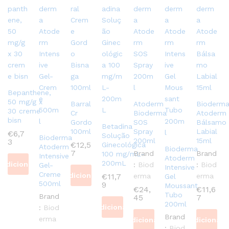
Bepanthene,
50 mg/g x
Barral
Atoderm
Bioderm
30 creme
Cr
Bioderma
Atoderm
bisn
Gordo
SOS
Bálsamo
Betadina
100ml
Spray
Labial
€
6,7
Solução
Bioderma
200ml
15ml
3
€
12,5
Ginecológica
Atoderm
Bioderma
7
Brand
Brand
100 mg/mL-
Intensive
Atoderm
200mL
Adicionar
:
Biod
:
Biod
Gel-
Intensive
Creme
Adicionar
€
11,7
erma
erma
Gel
500ml
9
Moussant
€
24,
€
11,6
Tubo
Brand
45
7
200ml
Adicionar
:
Biod
Brand
erma
Adicionar
Adicionar
:
Biod