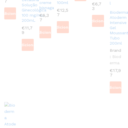
7
creme
100ml
€
6,7
Solução
bisnaga
3
€
12,5
Ginecológica
Bioderm
Adicionar
7
€
6,3
100 mg/mL-
Atoderm
7
200mL
Adicionar
Intensive
Adicionar
€
11,7
Gel
9
Adicionar
Moussan
Tubo
200ml
Adicionar
Brand
:
Biod
erma
€
17,9
7
Adicionar