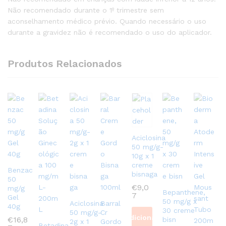
Não recomendado durante o 1º trimestre sem
aconselhamento médico prévio. Quando necessário o uso
durante a gravidez não é recomendado o uso do aplicador.
Produtos Relacionados
Aciclosina
50 mg/g-
10g x 1
creme
Benzac
bisnaga
50
€
9,0
mg/g
Bepanthene,
7
Gel
50 mg/g x
Aciclosina
Barral
40g
30 creme
50 mg/g-
Cr
Adicionar
€
16,8
bisn
2g x 1
Gordo
Betadina