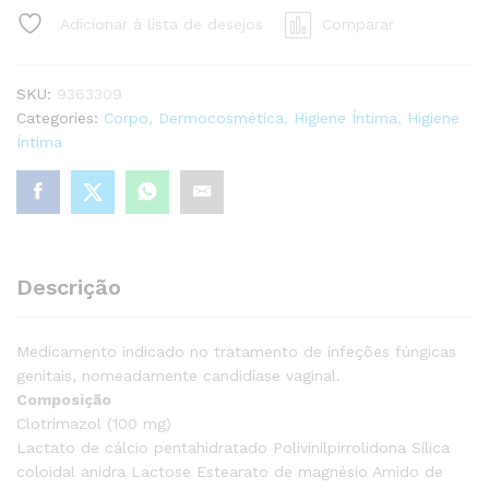
Canesten
Adicionar à lista de desejos
Comparar
100
mg
6
SKU:
9363309
comprimidos
Categories:
Corpo
,
Dermocosmética
,
Higiene Íntima
,
Higiene
vaginais
Íntima
quantity
Descrição
Medicamento indicado no tratamento de infeções fúngicas
genitais, nomeadamente candidíase vaginal.
Composição
Clotrimazol (100 mg)
Lactato de cálcio pentahidratado Polivinilpirrolidona Sílica
coloidal anidra Lactose Estearato de magnésio Amido de