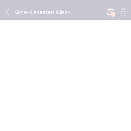
Gino-Canesten Gino-Canesten 100 mg 6 comprimidos vaginais
0