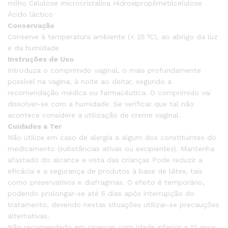
milho Celulose microcristalina Hidroxipropilmetilcelulose
Ácido láctico
Conservação
Conserve à temperatura ambiente (< 25 ºC), ao abrigo da luz
e da humidade
Instruções de Uso
Introduza o comprimido vaginal, o mais profundamente
possível na vagina, à noite ao deitar, segundo a
recomendação médica ou farmacêutica. O comprimido vai
dissolver-se com a humidade. Se verificar que tal não
acontece considere a utilização de creme vaginal.
Cuidados a Ter
Não utilize em caso de alergia a algum dos constituintes do
medicamento (substâncias ativas ou excipientes). Mantenha
afastado do alcance e vista das crianças Pode reduzir a
eficácia e a segurança de produtos à base de látex, tais
como preservativos e diafragmas. O efeito é temporário,
podendo prolongar-se até 5 dias após interrupção do
tratamento, devendo nestas situações utilizar-se precauções
alternativas.
Não recomendado em crianças com idade inferior a 12 anos.