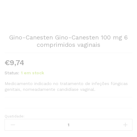
Gino-Canesten Gino-Canesten 100 mg 6
comprimidos vaginais
€
9,74
Status:
1 em stock
Medicamento indicado no tratamento de infeções fúngicas
genitais, nomeadamente candidíase vaginal.
Quatidade:
Gino-
Canesten
Gino-