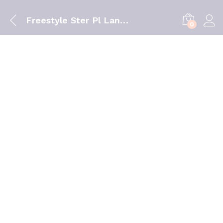
Freestyle Ster Pl Lanceta X 200
0