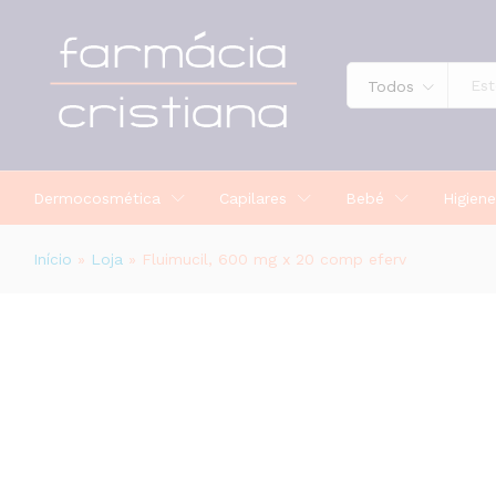
Fluimucil, 600 mg x 20 comp eferv
Descrição
Todos
Dermocosmética
Capilares
Bebé
Higiene
Início
»
Loja
»
Fluimucil, 600 mg x 20 comp eferv