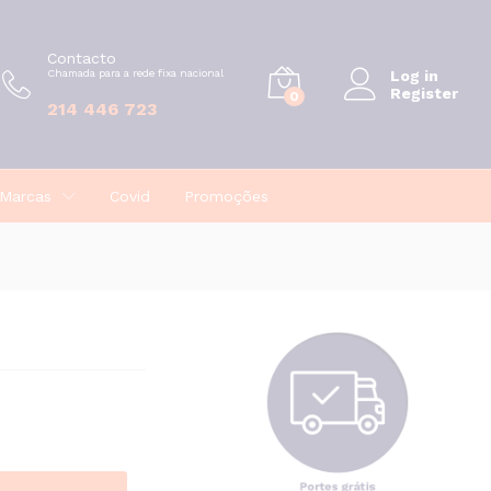
€
8,55
Adicionar
Contacto
Chamada para a rede fixa nacional
Log in
Register
0
214 446 723
Marcas
Covid
Promoções