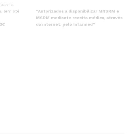
 para a
“Autorizados a disponibilizar MNSRM e
. (em até
MSRM mediante receita médica, através
da internet, pelo Infarmed”
 3€