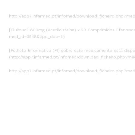
http://app7.infarmed.pt/infomed/download_ficheiro.php?me
[Fluimucil 600mg (Acetilcisteína) x 20 Comprimidos Efervesc
med_id=3548&tipo_doc=fi)
[Folheto Informativo (FI) sobre este medicamento está disp
(http://app7.infarmed.pt/infomed/download_ficheiro.php?me
http://app7.infarmed.pt/infomed/download_ficheiro.php?me