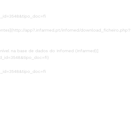
d_id=3548&tipo_doc=fi
entes](http://app7.infarmed.pt/infomed/download_ficheiro.php?
onível na base de dados do Infomed (Infarmed)]
d_id=3548&tipo_doc=fi)
d_id=3548&tipo_doc=fi