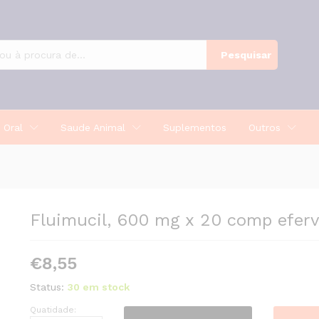
Pesquisar
 Oral
Saude Animal
Suplementos
Outros
Fluimucil, 600 mg x 20 comp eferv
€
8,55
Status:
30 em stock
Quatidade:
Fluimucil,