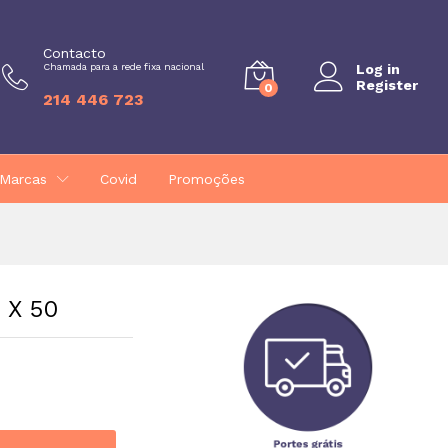
€
18,29
Adicionar
Contacto
Chamada para a rede fixa nacional
Log in
Register
0
214 446 723
Marcas
Covid
Promoções
 X 50