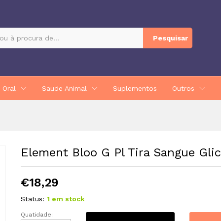
 X 50
Pesquisar
 Oral
Saude Animal
Suplementos
Outros
Element Bloo G Pl Tira Sangue Glic
€
18,29
Status:
1 em stock
Quatidade:
Element