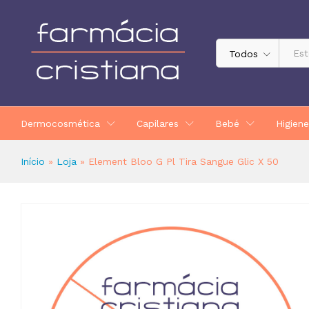
Element Bloo G Pl Tira Sangue Glic
Todos
Dermocosmética
Capilares
Bebé
Higiene
Início
»
Loja
»
Element Bloo G Pl Tira Sangue Glic X 50