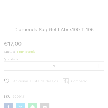
Diamonds Saq Gelif Absx100 Tr105
€
17,00
Status:
1 em stock
Quatidade:
Diamonds
Saq
Gelif
Absx100
Adicionar à lista de desejos
Comparar
Tr105
quantity
SKU:
6299131