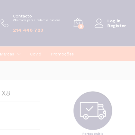
€
10,19
Contacto
Chamada para a rede fixa nacional
Log in
Register
0
214 446 723
Marcas
Covid
Promoções
 X8