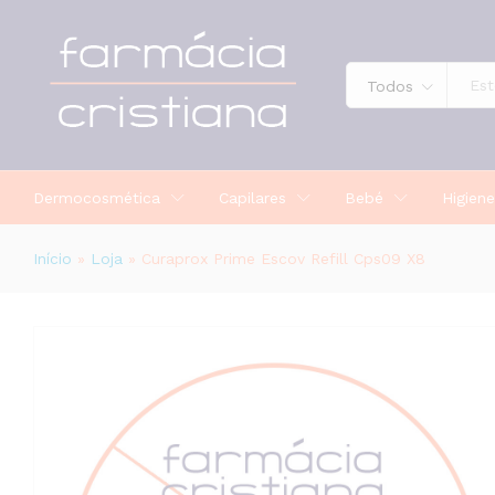
Curaprox Prime Escov Refill Cps09
Todos
Dermocosmética
Capilares
Bebé
Higiene
Início
»
Loja
»
Curaprox Prime Escov Refill Cps09 X8