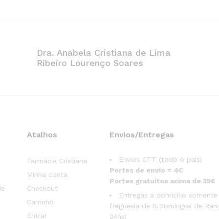
Dra. Anabela Cristiana de Lima
Ribeiro Lourenço Soares
Atalhos
Envios/Entregas
Envios CTT (todo o país)
Farmácia Cristiana
Portes de envio = 4€
Minha conta
Portes gratuitos acima de 35€
de
Checkout
Entregas a domicílio somente
Carrinho
freguesia de S.Domingos de Rana
Entrar
24hs)