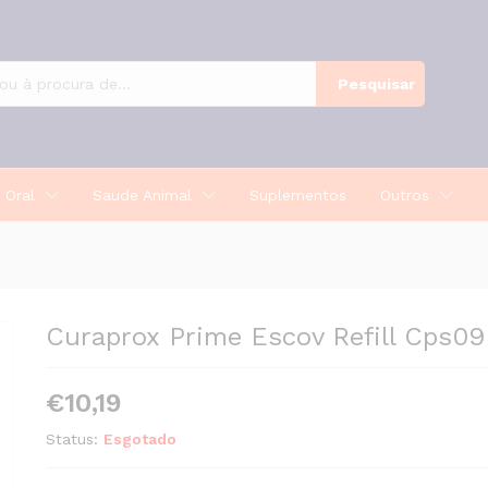
 X8
Pesquisar
 Oral
Saude Animal
Suplementos
Outros
Curaprox Prime Escov Refill Cps09
€
10,19
Status:
Esgotado