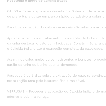
Posologia e modo de administração:
CALOS – Fazer a aplicação durante 5 a 6 dias ao deitar e ao 
de preferência utilize um penso rápido ou adesivo a cobrir o
Para boa extracção do calo é necessário não interromper a ap
Após terminar com o tratamento com o Calicida Indiano, da
da unha destacar o calo com facilidade. Convém não arrancar
o Calicida Indiano até á extracção completa da calosidade.
Assim, nos calos muito duros, resistentes e joanetes, procede
auxílio da unha ou banho quente demorado.
Passados 2 ou 3 dias sobre a extracção do calo, se continuar
nessa região uma pele bastante fina e maleável.
VERRUGAS – Proceder a aplicação do Calicida Indiano de ma
adesivo a cobrir a verruga.