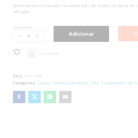
Medicamento indicado na extracção de todos os tipos de 
verrugas.
Quatidade:
Calicida
C
Adicionar
Indiano
Solução
Cutânea
Comparar
240/200mg/ml
12ml
quantity
SKU:
4027199
Categories:
Corpo
,
Dermocosmética
,
Pés
,
Tratamento de C