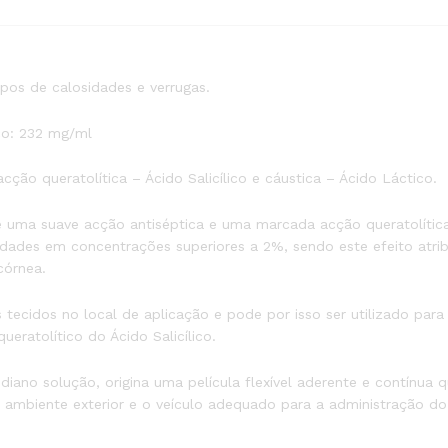
pos de calosidades e verrugas.
ico: 232 mg/ml
ão queratolítica – Ácido Salicílico e cáustica – Ácido Láctico.
ce uma suave acção antiséptica e uma marcada acção queratolític
iedades em concentrações superiores a 2%, sendo este efeito atri
córnea.
tecidos no local de aplicação e pode por isso ser utilizado para 
eratolítico do Ácido Salicílico.
ndiano solução, origina uma película flexível aderente e contínua
ambiente exterior e o veículo adequado para a administração do 