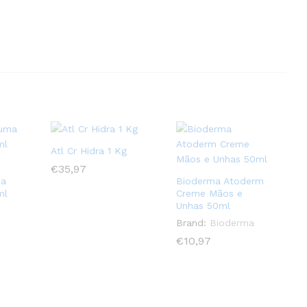
Atl Cr Hidra 1 Kg
€
€
35,97
35,97
ma
Bioderma Atoderm
ml
Creme Mãos e
Unhas 50ml
Brand:
Bioderma
€
€
10,97
10,97