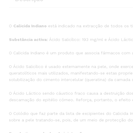
O
Calicida Indiano
está indicado na extracção de todos os ti
Substância activa:
Ácido Salicílico: 193 mg/ml e Ácido Láct
O Calicida Indiano é um produto que associa fármacos com acç
O Ácido Salicílico é usado externamente na pele, onde exer
queratolíticos mais utilizados, manifestando-se estas propr
solubilização do cimento intercelular (queratina) da camada 
O Ácido Láctico sendo cáustico fraco causa a destruição dos 
descamação do epitélio córneo. Reforça, portanto, o efeito qu
O Colódio que faz parte da lista de excipientes do Calicida I
sobre a pele tratando-se, pois, de um meio de protecção do 