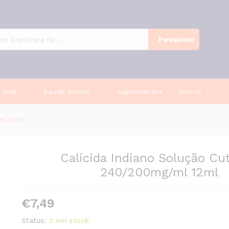
240/200mg/ml 12ml
Pesquisar
 Oral
Saude Animal
Suplementos
Outros
ml 12ml
Calicida Indiano Solução Cu
240/200mg/ml 12ml
€
7,49
Status:
2 em stock