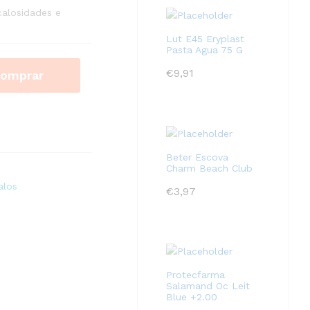
calosidades e
Lut E45 Eryplast
Pasta Agua 75 G
€
9,91
omprar
Beter Escova
Charm Beach Club
alos
€
3,97
Protecfarma
Salamand Oc Leit
Blue +2.00