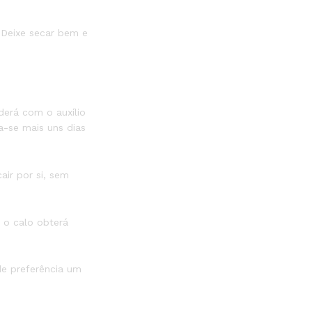
. Deixe secar bem e
erá com o auxílio
a-se mais uns dias
air por si, sem
o o calo obterá
de preferência um