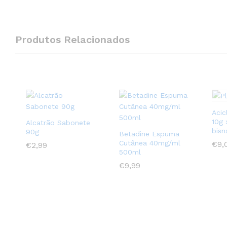
Produtos Relacionados
Acic
10g 
Alcatrão Sabonete
bisn
90g
Betadine Espuma
Cutânea 40mg/ml
€
€
9,
9,
€
€
2,99
2,99
500ml
€
€
9,99
9,99