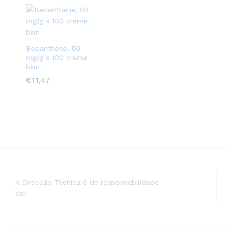
Bepanthene, 50
mg/g x 100 creme
bisn
€
€
11,47
11,47
A Direcção Técnica é de responsabilidade
de: