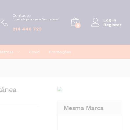
€
7,49
Adicionar
Contacto
Chamada para a rede fixa nacional
Log in
Register
0
214 446 723
Marcas
Covid
Promoções
tânea
Mesma Marca