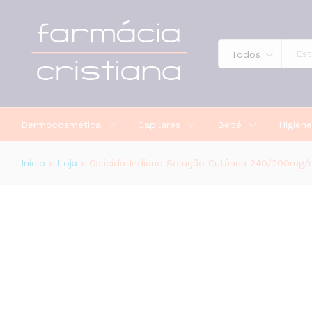
Calicida Indiano Solução Cutânea 
Todos
Descrição
Dermocosmética
Capilares
Bebé
Higiene
Início
»
Loja
»
Calicida Indiano Solução Cutânea 240/200mg/