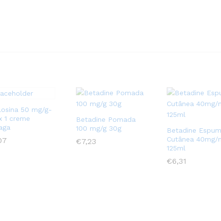
losina 50 mg/g-
x 1 creme
Betadine Pomada
aga
100 mg/g 30g
Betadine Espu
Cutânea 40mg/
07
07
€
€
7,23
7,23
125ml
€
€
6,31
6,31