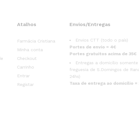
Atalhos
Envios/Entregas
Envios CTT (todo o país)
Farmácia Cristiana
Portes de envio = 4€
Minha conta
Portes gratuitos acima de 35€
de
Checkout
Entregas a domicílio somente
Carrinho
freguesia de S.Domingos de Rana
Entrar
24hs)
Taxa de entrega ao domicílio =
Registar