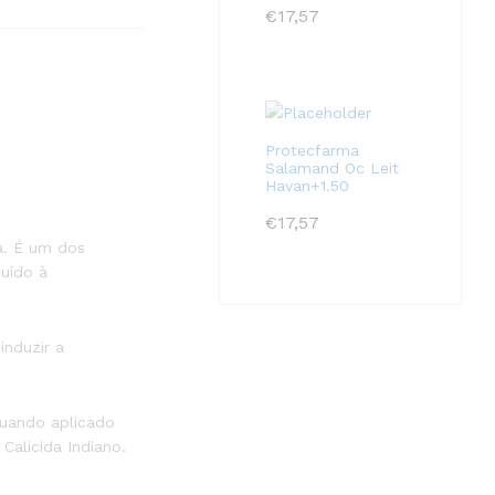
€
17,57
Protecfarma
Salamand Oc Leit
Havan+1.50
€
17,57
a. É um dos
buído à
induzir a
 quando aplicado
Calicida Indiano.