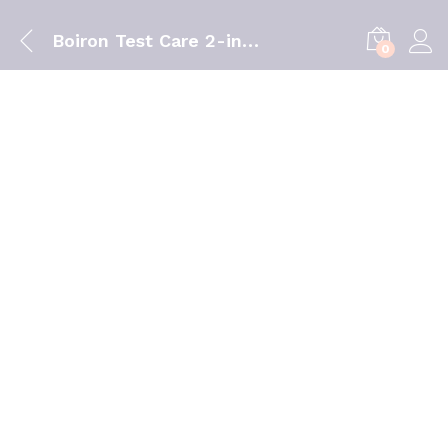
Boiron Test Care 2-in-1Covid 19/Flu AT
0