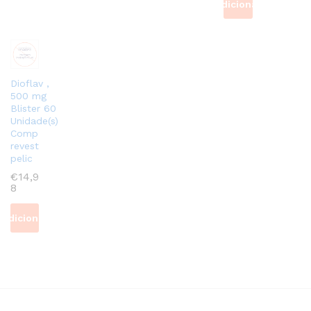
Adicionar
Dioflav ,
500 mg
Blister 60
Unidade(s)
Comp
revest
pelic
€
14,9
8
Adicionar