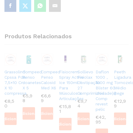
Produtos Relacionados
Grassolind
Compeed
Compeed
Fisiocrem
Sollievo
Daflon
Peeth
Cpssa Pda
Penso
Penso
Spray Active
Fisiolax
1000 ,
Ligadura
7,5×10 Cm
Joanetes
Calosid
Ice 150ml –
Obstipação
1000 mg
Tornozel
X 10
X 5
Med X6
Para
27
Blister 60
Médio
compressa
Músculos e
Comprimidos
Unidade(s)
Bege
€
5,9
€
6,6
Articulações
Comp
8
9
€
8,5
€
9,7
€
12,9
revest
0
4
9
€
15,8
pelic
1
Adicionar
Adicionar
€
42,
Adicionar
Adicionar
Adicionar
95
Adicionar