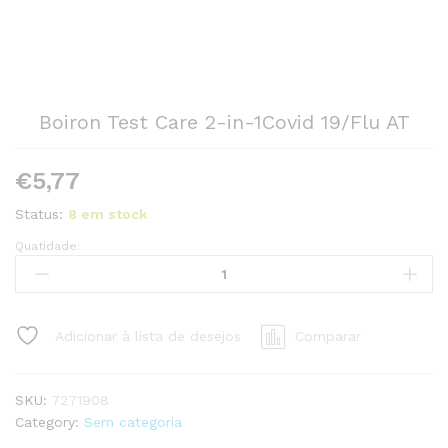
Boiron Test Care 2-in-1Covid 19/Flu AT
€
5,77
Status:
8 em stock
Quatidade:
Boiron
Test
Care
2-
Adicionar à lista de desejos
Comparar
in-
1Covid
19/Flu
SKU:
7271908
AT
Category:
Sem categoria
quantity