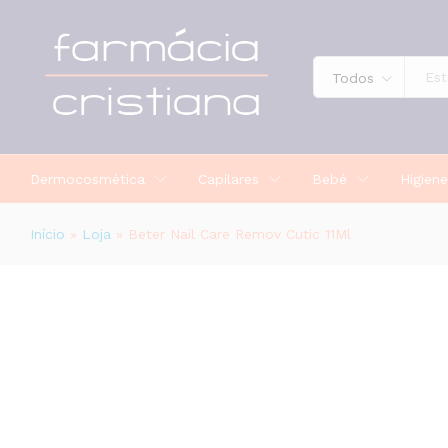
Beter Nail Care Remov Cutic 11Ml
Todos
Dermocosmética
Capilares
Bebé
Higiene
Início
»
Loja
»
Beter Nail Care Remov Cutic 11Ml