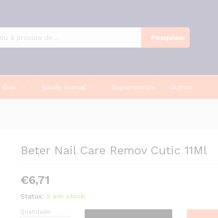
Pesquisar
 Oral
Saude Animal
Suplementos
Outros
Beter Nail Care Remov Cutic 11Ml
€
6,71
Status:
2 em stock
Quatidade:
Beter