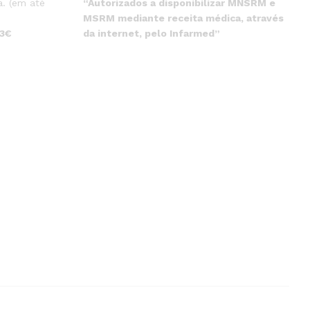
“Autorizados a disponibilizar MNSRM e
. (em até
MSRM mediante receita médica, através
da internet, pelo Infarmed”
 3€