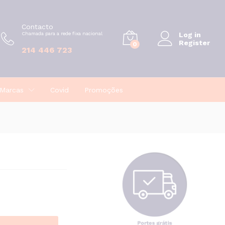
€
6,71
Adicionar
Contacto
Chamada para a rede fixa nacional
Log in
Register
0
214 446 723
Marcas
Covid
Promoções