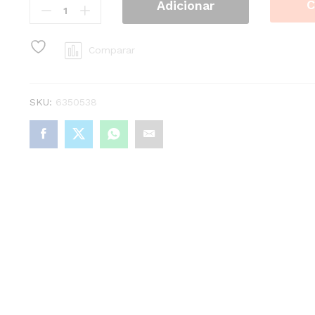
C
Adicionar
Nail
Care
Remov
Comparar
Cutic
11Ml
quantity
SKU:
6350538