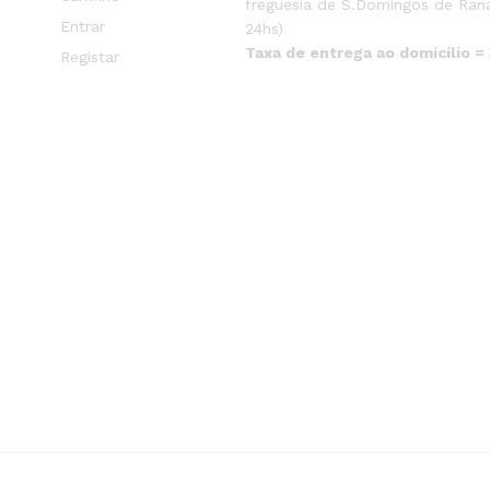
freguesia de S.Domingos de Rana
Entrar
24hs)
Taxa de entrega ao domicílio =
Registar