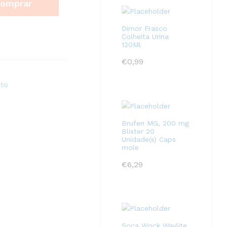
omprar
Dimor Frasco
Colheita Urina
120Ml
€
0,99
to
Brufen MG, 200 mg
Blister 20
Unidade(s) Caps
mole
€
6,29
Soca Wock Waylite