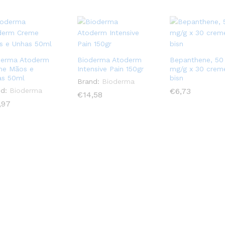
derma Atoderm
Bioderma Atoderm
Bepanthene, 50
me Mãos e
Intensive Pain 150gr
mg/g x 30 crem
as 50ml
bisn
Brand:
Bioderma
d:
Bioderma
€
€
6,73
6,73
€
€
14,58
14,58
,97
,97