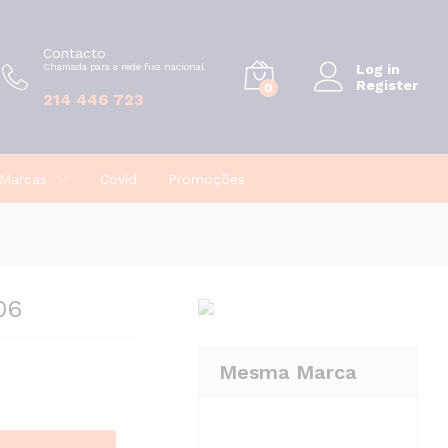
€
3,85
Adicionar
Contacto
Chamada para a rede fixa nacional
Log in
Register
0
214 446 723
Marcas
Covid
Promoções
06
Mesma Marca