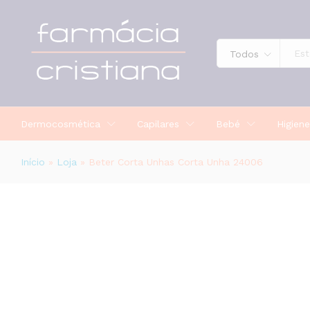
Beter Corta Unhas Corta Unha 240
Todos
Dermocosmética
Capilares
Bebé
Higiene
Início
»
Loja
»
Beter Corta Unhas Corta Unha 24006