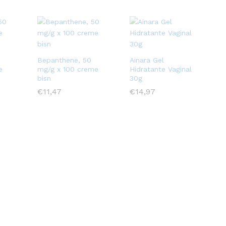
Bepanthene, 50
Ainara Gel
e
mg/g x 100 creme
Hidratante Vaginal
bisn
30g
€
€
11,47
11,47
€
€
14,97
14,97