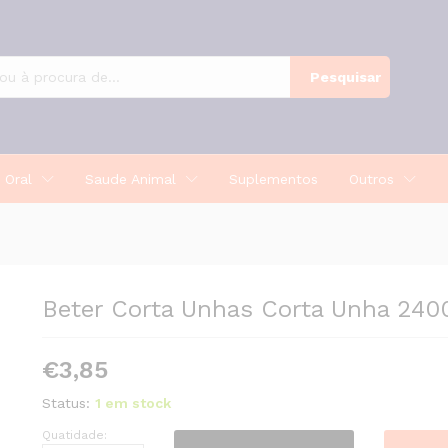
06
Pesquisar
 Oral
Saude Animal
Suplementos
Outros
Beter Corta Unhas Corta Unha 240
€
3,85
Status:
1 em stock
Quatidade:
Beter