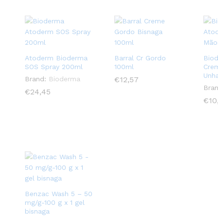
Atoderm Bioderma
Barral Cr Gordo
Bio
SOS Spray 200ml
100ml
Cre
Unh
Brand:
Bioderma
€
€
12,57
12,57
Bran
€
€
24,45
24,45
€
€
10
10
Benzac Wash 5 – 50
mg/g-100 g x 1 gel
bisnaga