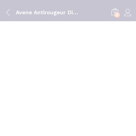
Avene Antirougeur Dia Cr 40ml
0