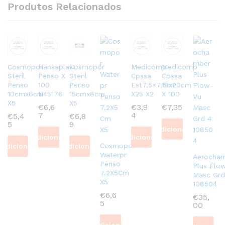
Produtos Relacionados
Cosmopor
Hansaplast
Cosmopor
Medicomp
Medicomp
Steril
Penso X
Steril
Cpssa
Cpssa
Penso
100
Penso
Est7,5×7,5cm
10x20cm
10cmx6cm
N45176
15cmx8cm
X25 X2
X 100
X5
X5
€
6,6
€
3,9
€
7,35
7
4
€
5,4
€
6,8
5
9
Adicionar
Adicionar
Adicionar
Cosmopor
Adicionar
Adicionar
Waterpr
Aerocha
Penso
Plus Flo
7,2X5Cm
Masc Grd
X5
108504
€
6,6
€
35,
5
00