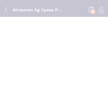
Atrauman Ag Cpssa Pda 10 X10 Cm X 10 penso
0