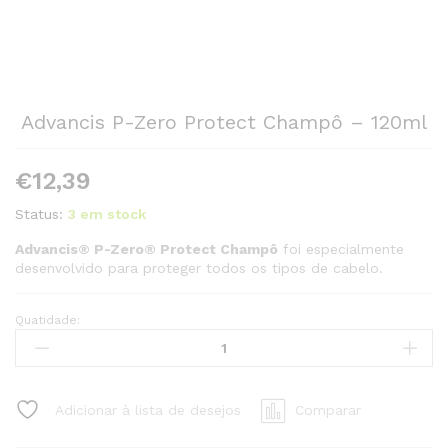
Advancis P-Zero Protect Champô – 120ml
€
12,39
Status:
3 em stock
Advancis® P-Zero® Protect Champô
foi especialmente
desenvolvido para proteger todos os tipos de cabelo.
Quatidade:
Advancis
P-
Zero
Protect
Adicionar à lista de desejos
Comparar
Champô
-