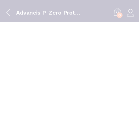
Advancis P-Zero Protect Champô – 120ml
0