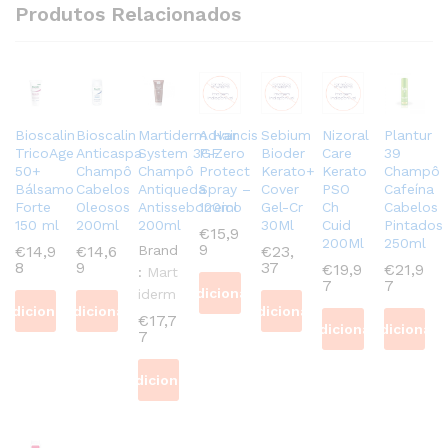
Produtos Relacionados
Bioscalin
Bioscalin
Martiderm Hair
Advancis
Sebium
Nizoral
Plantur
TricoAge
Anticaspa
System 3GF
P-Zero
Bioder
Care
39
50+
Champô
Champô
Protect
Kerato+
Kerato
Champô
Bálsamo
Cabelos
Antiqueda
Spray –
Cover
PSO
Cafeína
Forte
Oleosos
Antisseborreico
120ml
Gel-Cr
Ch
Cabelos
150 ml
200ml
200ml
30Ml
Cuid
Pintados
€
15,9
200Ml
250ml
9
€
14,9
€
14,6
Brand
€
23,
8
9
37
€
19,9
€
21,9
:
Mart
7
7
Adicionar
iderm
Adicionar
Adicionar
Adicionar
€
17,7
Adicionar
Adicionar
7
Adicionar