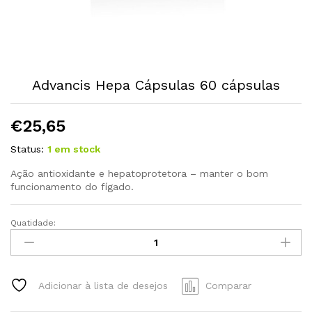
Advancis Hepa Cápsulas 60 cápsulas
€
25,65
Status:
1 em stock
Ação antioxidante e hepatoprotetora – manter o bom
funcionamento do fígado.
Quatidade:
Advancis
Hepa
Cápsulas
60
Adicionar à lista de desejos
Comparar
cápsulas
quantity