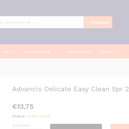
250Ml
Pesquisar
 Oral
Saude Animal
Suplementos
Outros
Advancis Delicate Easy Clean Spr 
€
13,75
Status:
2 em stock
Quatidade:
Advancis