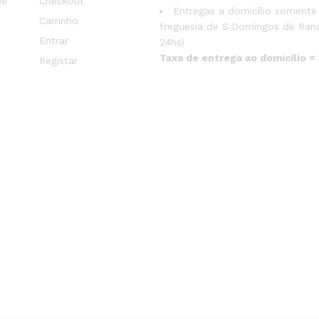
de
Checkout
Entregas a domicílio somente
Carrinho
freguesia de S.Domingos de Rana
Entrar
24hs)
Taxa de entrega ao domicílio =
Registar