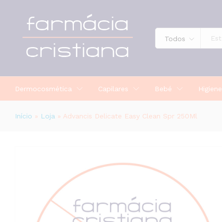
Advancis Delicate Easy Clean Spr 
Todos
Dermocosmética
Capilares
Bebé
Higiene
Início
»
Loja
»
Advancis Delicate Easy Clean Spr 250Ml