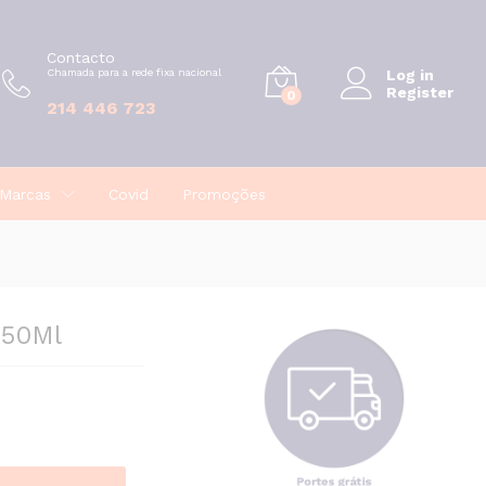
€
13,75
Adicionar
Contacto
Chamada para a rede fixa nacional
Log in
Register
0
214 446 723
Marcas
Covid
Promoções
250Ml