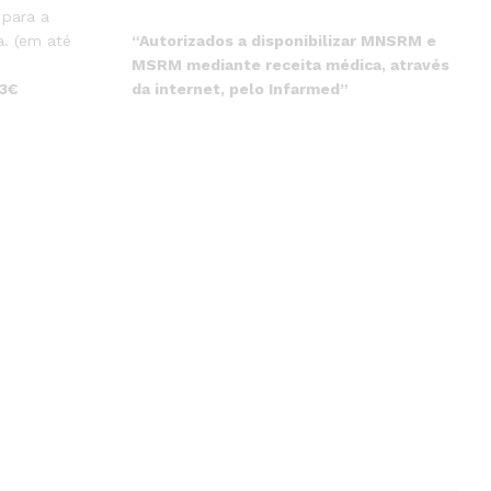
 para a
“Autorizados a disponibilizar MNSRM e
. (em até
MSRM mediante receita médica, através
da internet, pelo Infarmed”
 3€