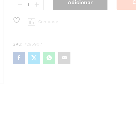
C
Adicionar
Delicate
Easy
Clean
Comparar
Spr
250Ml
quantity
SKU:
7295907